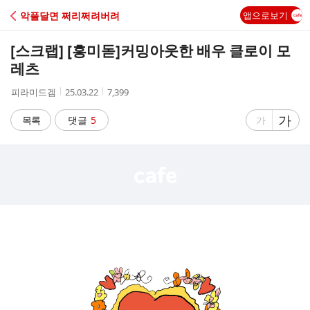
C
악플달면 쩌리쩌려버려
앱으로보기
A
[스크랩] [흥미돋]
커밍아웃한 배우 클로이 모
F
레츠
작
작
조
피라미드겜
25.03.22
7,399
E
성
성
회
자
시
수
글
가
글
목록
댓글
5
가
간
자
자
크
크
기
기
크
작
게
게