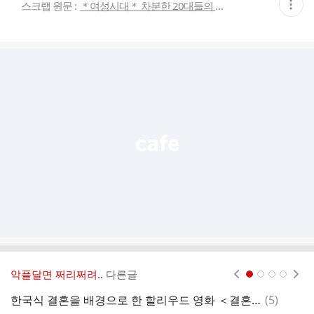
현
스크랩 원문 :
＊여성시대＊ 차분한 20대들의 알흠다운 공간
재
게
시
글
추
가
기
능
열
기
악플달면 쩌리쩌려..
다른글
현재페이지 1
2
3
4
댓
한국식 결혼을 배경으로 한 할리우드 영화 ＜결혼피로연＞
(
5
)
창
글