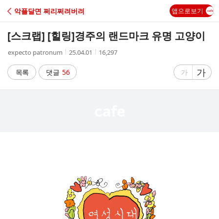
C
악플달면 쩌리쩌려버려
앱으로보기
A
[스크랩] [힐링]
경주의 랜드마크 유명 고양이
F
작
작
조
expecto patronum
25.04.01
16,297
성
성
회
E
자
시
수
글
가
글
목록
댓글
56
가
간
자
자
크
크
기
기
크
작
게
게