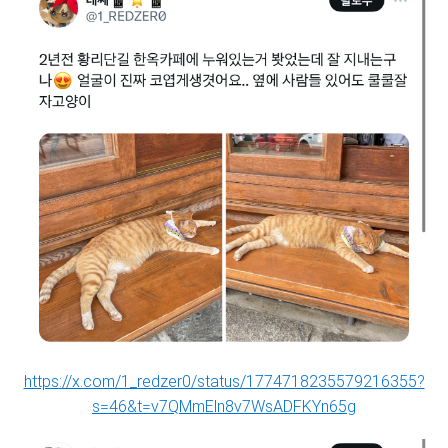
https://x.com/1_redzer0/status/1774718235579216355?
s=46&t=v7QMmEln8v7WsADFKYn65g