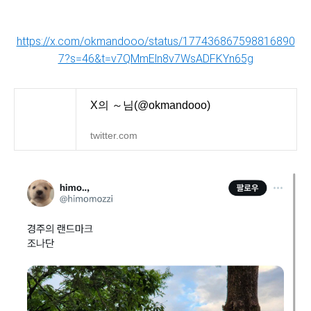
https://x.com/okmandooo/status/177436867598816890
7?s=46&t=v7QMmEln8v7WsADFKYn65g
X의 ～님(@okmandooo)
twitter.com