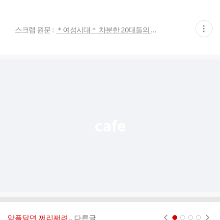
현
스크랩 원문 :
＊여성시대＊ 차분한 20대들의 알흠다운 공간
재
게
시
글
추
가
기
능
열
기
악플달면 쩌리쩌려..
다른글
현재페이지 1
2
3
4