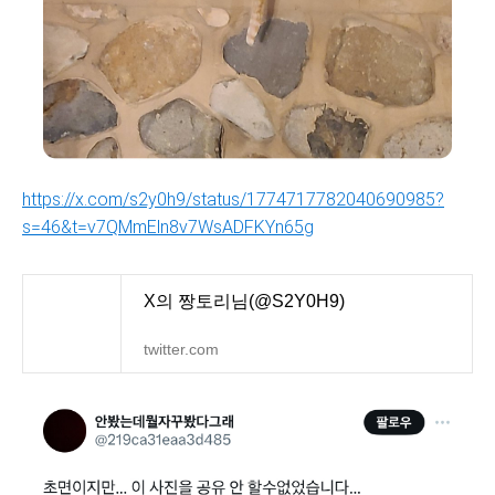
https://x.com/s2y0h9/status/1774717782040690985?
s=46&t=v7QMmEln8v7WsADFKYn65g
X의 짱토리님(@S2Y0H9)
twitter.com