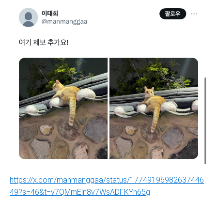
https://x.com/manmanggaa/status/17749196982637446
49?s=46&t=v7QMmEln8v7WsADFKYn65g