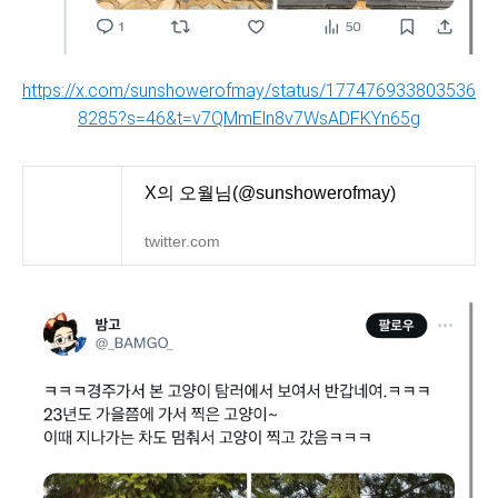
https://x.com/sunshowerofmay/status/177476933803536
8285?s=46&t=v7QMmEln8v7WsADFKYn65g
X의 오월님(@sunshowerofmay)
twitter.com