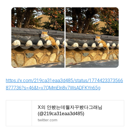
https://x.com/219ca31eaa3d485/status/1774423373566
877736?s=46&t=v7QMmEln8v7WsADFKYn65g
X의 안봤는데뭘자꾸봤다그래님
(@219ca31eaa3d485)
twitter.com