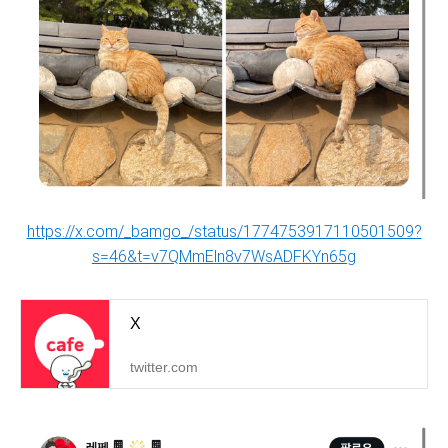
https://x.com/_bamgo_/status/1774753917110501509?
s=46&t=v7QMmEln8v7WsADFKYn65g
X
twitter.com