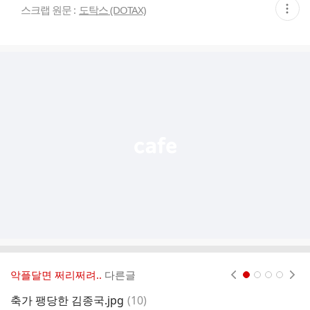
현
스크랩 원문 :
도탁스 (DOTAX)
재
게
시
글
추
가
기
능
열
기
악플달면 쩌리쩌려..
다른글
현재페이지 1
2
3
4
댓
축가 팽당한 김종국.jpg
(
10
)
제