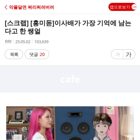
C
악플달면 쩌리쩌려버려
앱으로보기
A
[스크랩] [흥미돋]
이사배가 가장 기억에 남는
F
다고 한 쌩얼
작
작
조
flflf
25.05.02
103,639
E
성
성
회
자
시
수
글
가
글
목록
댓글
20
가
간
자
자
크
크
기
기
크
작
게
게