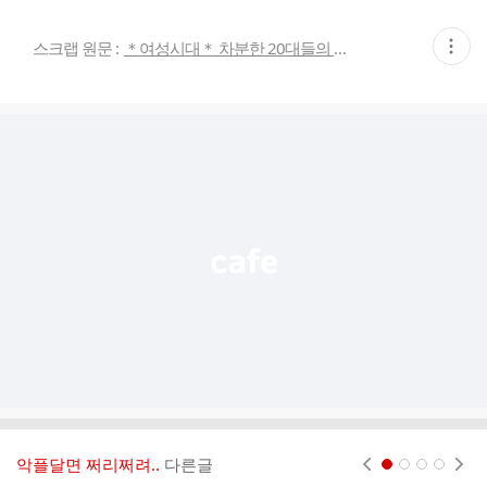
현
스크랩 원문 :
＊여성시대＊ 차분한 20대들의 알흠다운 공간
재
게
시
글
추
가
기
능
열
기
악플달면 쩌리쩌려..
다른글
현재페이지 1
2
3
4