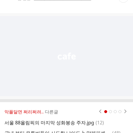
재
게
시
글
추
가
기
능
열
기
악플달면 쩌리쩌려..
다른글
현재페이지 1
2
3
4
댓
서울 88올림픽의 마지막 성화봉송 주자.jpg
(
12
)
“
글
댓
국내 뷰티 유투버들이 시도한 난이도上 말레피센트 메이크업
(
48
)
[