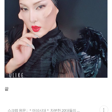
끝
현
스크랩 원문 :
＊여성시대＊ 차분한 20대들의 알흠다운 공간