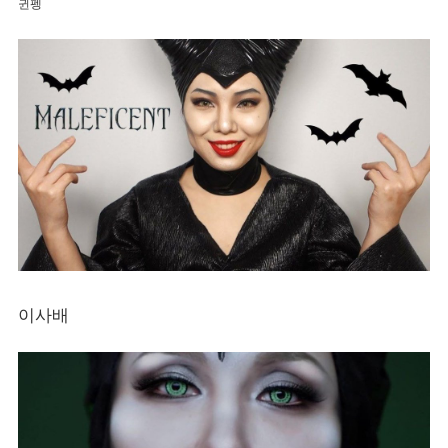
귄펭
이사배