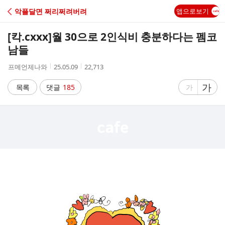
C
악플달면 쩌리쩌려버려
앱으로보기
A
[칵.cxxx]
월 30으로 2인식비 충분하다는 펨코
F
남들
작
작
조
프메언제나와
25.05.09
22,713
E
성
성
회
자
시
수
글
가
글
목록
댓글
185
가
간
자
자
크
크
기
기
크
작
게
게