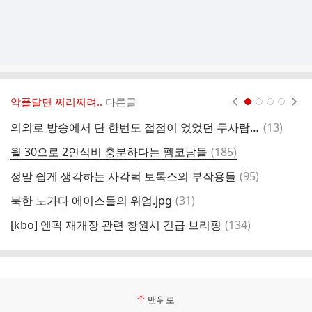
악플달면 쩌리쩌려..
다른글
현재페이지 1
2
3
4
댓
의외로 방송에서 단 한번도 접점이 었었던 두사람.jpg
(
13
)
관
글
댓
월 30으로 2인식비 충분하다는 펨코남들
(
185
)
글
댓
정말 쉽게 생각하는 사각턱 보톡스의 부작용들
(
95
)
C
글
댓
북한 노가다 에이스들의 위엄.jpg
(
31
)
글
댓
[kbo] 엔팍 재개장 관련 창원시 긴급 브리핑
(
134
)
파
글
맨위로