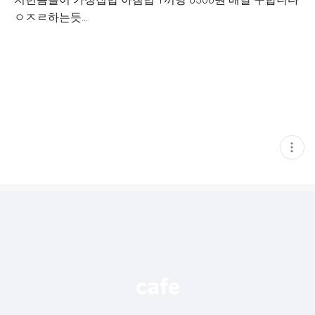
ㅇㅈㄹ하는듯...
현
재
게
시
글
추
가
기
능
열
기