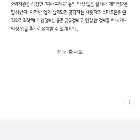
전문 출처로
현
재
게
시
글
추
가
기
능