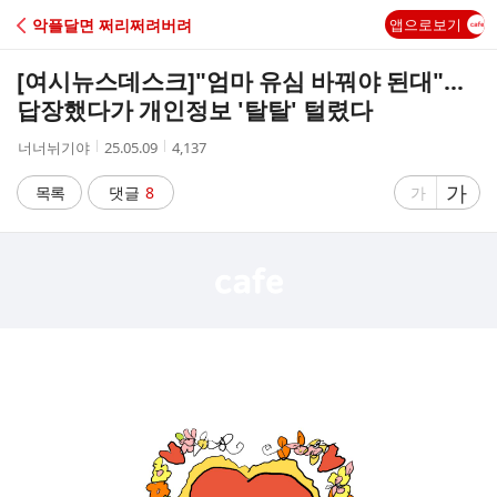
C
악플달면 쩌리쩌려버려
앱으로보기
A
[여시뉴스데스크]
"엄마 유심 바꿔야 된대"…
F
답장했다가 개인정보 '탈탈' 털렸다
작
작
조
너너뉘기야
25.05.09
4,137
E
성
성
회
자
시
수
글
가
글
목록
댓글
8
가
간
자
자
크
크
기
기
크
작
게
게