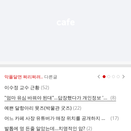
열
기
악플달면 쩌리쩌려..
다른글
현재페이지 1
2
3
4
댓
이수정 교수 근황
(
52
)
글
댓
"엄마 유심 바꿔야 된대"…답장했다가 개인정보 '탈탈' 털렸다
(
8
)
글
댓
예쁜 달항아리 뮷즈(박물관 굿즈)
(
22
)
3
글
댓
어느 카페 사장 유튜버가 매장 위치를 공개하지 않는 이유
(
17
)
비
글
댓
발톱에 멍 든줄 알았는데…치명적인 암?
(
2
)
죽