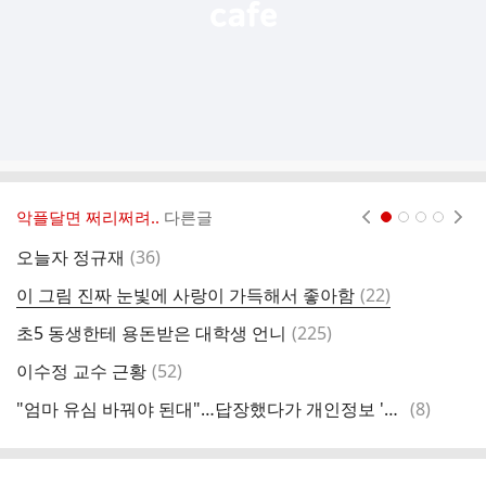
악플달면 쩌리쩌려..
다른글
현재페이지 1
2
3
4
댓
오늘자 정규재
(
36
)
예
글
댓
이 그림 진짜 눈빛에 사랑이 가득해서 좋아함
(
22
)
글
댓
초5 동생한테 용돈받은 대학생 언니
(
225
)
발
글
댓
이수정 교수 근황
(
52
)
글
댓
"엄마 유심 바꿔야 된대"…답장했다가 개인정보 '탈탈' 털렸다
(
8
)
글