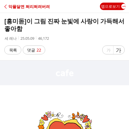
C
악플달면 쩌리쩌려버려
앱으로보기
A
[흥미돋]
이 그림 진짜 눈빛에 사랑이 가득해서
F
좋아함
작
작
조
세 레나
25.05.09
46,172
E
성
성
회
자
시
수
글
가
글
목록
댓글
22
가
간
자
자
크
크
기
기
크
작
게
게