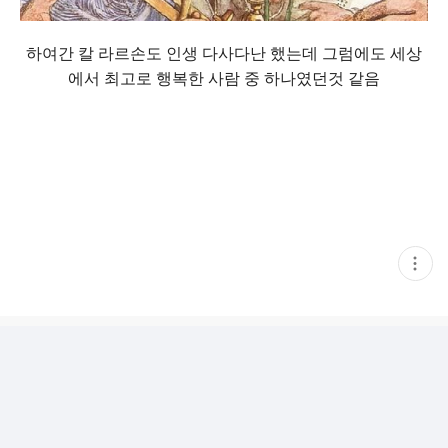
하여간 칼 라르손도 인생 다사다난 했는데 그럼에도 세상
에서 최고로 행복한 사람 중 하나였던것 같음
현
재
게
시
글
추
가
기
능
열
기