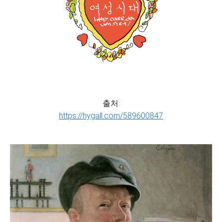
출처:
https://hygall.com/589600847