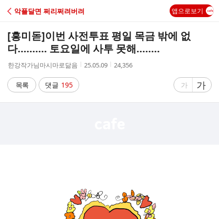
C
악플달면 쩌리쩌려버려
앱으로보기
A
[흥미돋]
이번 사전투표 평일 목금 밖에 없
F
다.......... 토요일에 사투 못해........
작
작
조
한강작가님마시마로닮음
25.05.09
24,356
E
성
성
회
자
시
수
글
가
글
목록
댓글
195
가
간
자
자
크
크
기
기
크
작
게
게