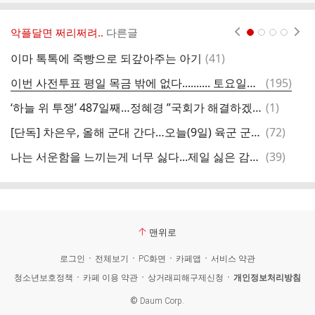
악플달면 쩌리쩌려..
다른글
현재페이지 1
2
3
4
댓
이마 톡톡에 죽빵으로 되갚아주는 아기
(
41
)
글
댓
이번 사전투표 평일 목금 밖에 없다.......... 토요일에 사투 못해........
(
195
)
[
글
댓
‘하늘 위 투쟁’ 487일째…정혜경 ”국회가 해결하겠다”
(
1
)
글
댓
[단독] 차은우, 올해 군대 간다…오늘(9일) 육군 군악대 면접
(
72
)
괜
글
댓
나는 서운함을 느끼는게 너무 싫다...제일 싫은 감정...너무최악임.twt
(
39
)
노
글
맨위로
로그인
전체보기
PC화면
카페앱
서비스 약관
청소년보호정책
카페 이용 약관
상거래피해구제신청
개인정보처리방침
©
Daum Corp.