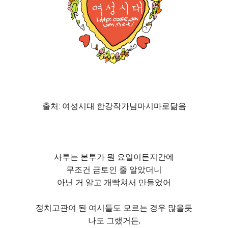
출처: 여성시대 한강작가님마시마로닮음
사투는 본투가 뭔 요일이든지간에
무조건 금토인 줄 알았더니
아닌 거 알고 개빡쳐서 만들었어
정치고관여 된 여시들도 모르는 경우 많을듯
나도 그랬거든;