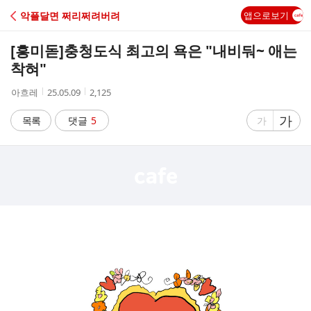
C
악플달면 쩌리쩌려버려
앱으로보기
A
[흥미돋]
충청도식 최고의 욕은 "내비둬~ 애는
F
착혀"
작
작
조
아흐레
25.05.09
2,125
E
성
성
회
자
시
수
글
가
글
목록
댓글
5
가
간
자
자
크
크
기
기
크
작
게
게