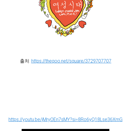
출처:
https://theqoo.net/square/3729707707
https://youtu.be/jMryOEn7sMY?si=8Ro6yQ18Lse36XmG