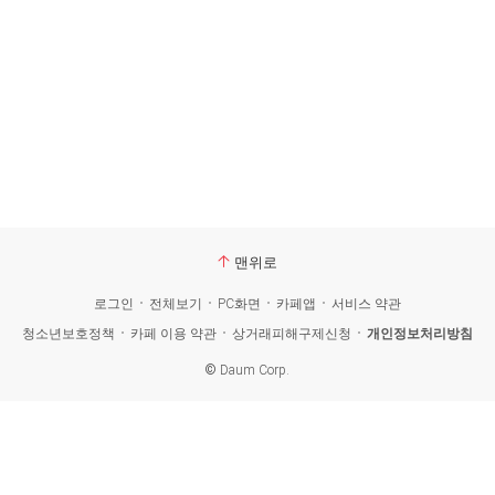
맨위로
로그인
전체보기
PC화면
카페앱
서비스 약관
청소년보호정책
카페 이용 약관
상거래피해구제신청
개인정보처리방침
©
Daum Corp.
카
페
검