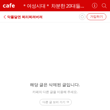
cafe
＊여성시대＊ 차분한 20대들의 알흠다운 공간
카
개
페
별
정
카
가입하기
악플달면 쩌리쩌려버려
보
페
보
검
기
색
에
러
해당 글은 삭제된 글입니다.
카페의 다른 글을 이용해 주세요.
다른 글 보러 가기