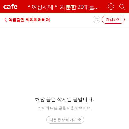
cafe
＊여성시대＊ 차분한 20대들의 알흠다운 공간
카
개
페
별
정
카
가입하기
악플달면 쩌리쩌려버려
보
페
보
검
기
색
에
러
해당 글은 삭제된 글입니다.
카페의 다른 글을 이용해 주세요.
다른 글 보러 가기