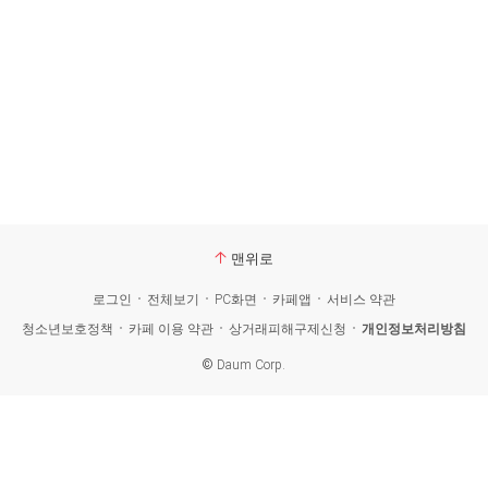
맨위로
로그인
전체보기
PC화면
카페앱
서비스 약관
청소년보호정책
카페 이용 약관
상거래피해구제신청
개인정보처리방침
©
Daum Corp.
카
페
검