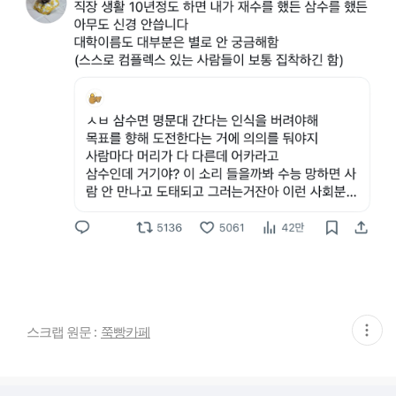
현
스크랩 원문 :
쭉빵카페
재
게
시
글
추