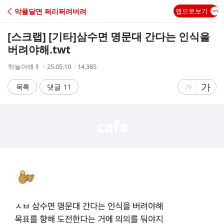
C
악플달면 쩌리쩌려버려
앱으로보기
A
[스크랩] [기타]
삼수면 명문대 간다는 인식을
F
버려야해.twt
작
작
조
하늘아래ㅐ
25.05.10
14,385
E
성
성
회
자
시
수
글
가
글
목록
댓글
11
가
간
자
자
크
크
기
기
크
작
게
게