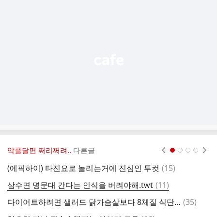
가
기
능
열
기
악플달면 쩌리쩌려..
다른글
현재페이지 1
2
3
4
댓
(에픽하이) 타진요로 놀리는거에 진심인 투컷
(
15
)
오
글
댓
삼수면 명문대 간다는 인식을 버려야해.twt
(
11
)
글
댓
다이어트하려면 샐러드 닭가슴살보다 8체질 식단 지켜야한다고 생각하는 달글
(
35
)
A
글