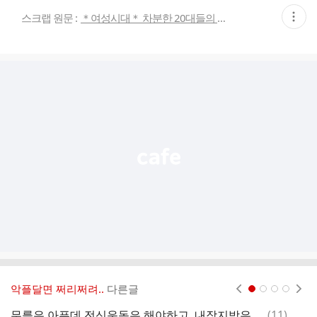
현
스크랩 원문 :
＊여성시대＊ 차분한 20대들의 알흠다운 공간
재
게
시
글
추
가
기
능
열
기
악플달면 쩌리쩌려..
다른글
현재페이지 1
2
3
4
댓
무릎은 아픈데 전신운동은 해야하고, 내장지방은 태워야하고..🤔 슬로우버피 하자
(
11
)
괄