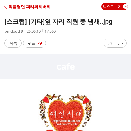
C
악플달면 쩌리쩌려버려
앱으로보기
A
[스크랩] [기타]
옆 자리 직원 똥 냄새..jpg
F
작
작
조
on cloud 9
25.05.10
17,560
성
성
회
E
자
시
수
글
가
글
목록
댓글
79
가
간
자
자
크
크
기
기
크
작
게
게