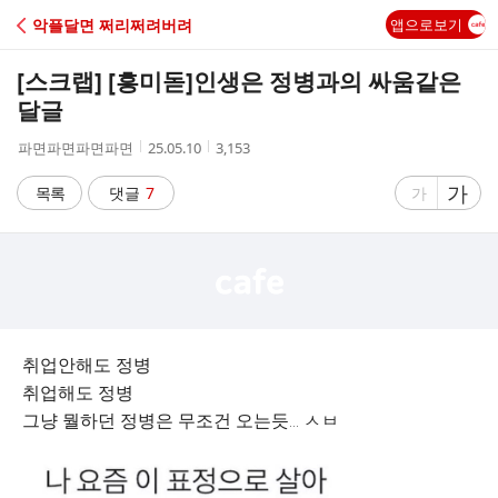
C
악플달면 쩌리쩌려버려
앱으로보기
A
[스크랩] [흥미돋]
인생은 정병과의 싸움같은
F
달글
작
작
조
파면파면파면파면
25.05.10
3,153
E
성
성
회
자
시
수
글
가
글
목록
댓글
7
가
간
자
자
크
크
기
기
크
작
게
게
취업안해도 정병
취업해도 정병
그냥 뭘하던 정병은 무조건 오는듯... ㅅㅂ