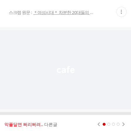
현
스크랩 원문 :
＊여성시대＊ 차분한 20대들의 알흠다운 공간
재
게
시
글
추
가
기
능
열
기
악플달면 쩌리쩌려..
다른글
현재페이지 1
2
3
4