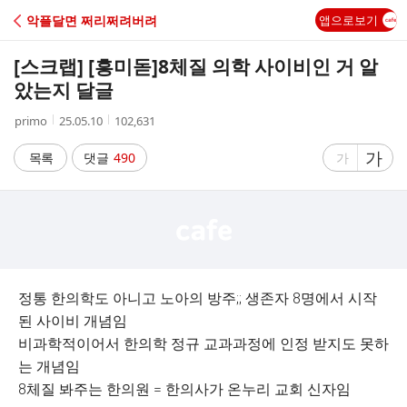
C
악플달면 쩌리쩌려버려
앱으로보기
A
[스크랩] [흥미돋]
8체질 의학 사이비인 거 알
F
았는지 달글
작
작
조
primo
25.05.10
102,631
E
성
성
회
자
시
수
글
가
글
목록
댓글
490
가
간
자
자
크
크
기
기
크
작
게
게
정통 한의학도 아니고 노아의 방주;; 생존자 8명에서 시작
된 사이비 개념임
비과학적이어서 한의학 정규 교과과정에 인정 받지도 못하
는 개념임
8체질 봐주는 한의원 = 한의사가 온누리 교회 신자임