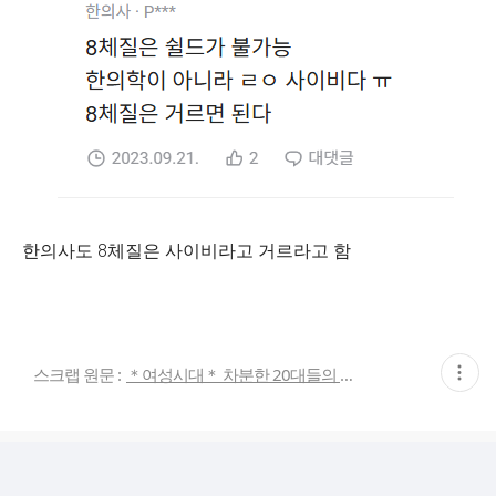
한의사도 8체질은 사이비라고 거르라고 함
현
스크랩 원문 :
＊여성시대＊ 차분한 20대들의 알흠다운 공간
재
게
시
글
추
가
기