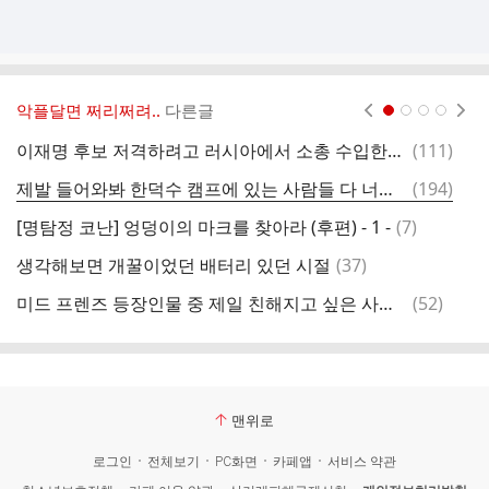
악플달면 쩌리쩌려..
다른글
현재페이지 1
2
3
4
댓
이재명 후보 저격하려고 러시아에서 소총 수입한거..사안이 심각하네요
(
111
)
미
글
댓
제발 들어와봐 한덕수 캠프에 있는 사람들 다 너무 이상하다니까
(
194
)
8
글
댓
[명탐정 코난] 엉덩이의 마크를 찾아라 (후편) - 1 -
(
7
)
인
글
댓
생각해보면 개꿀이었던 배터리 있던 시절
(
37
)
말
글
댓
미드 프렌즈 등장인물 중 제일 친해지고 싶은 사람은?
(
52
)
씨
글
맨위로
로그인
전체보기
PC화면
카페앱
서비스 약관