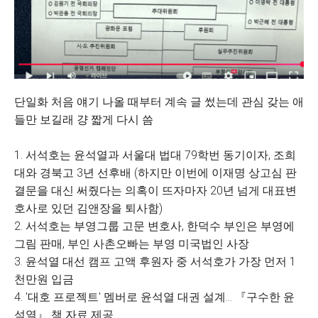
단일화 처음 얘기 나올 때부터 계속 글 썼는데 관심 갖는 애
들만 보길래 걍 짧게 다시 씀
1. 서석호는 윤석열과 서울대 법대 79학번 동기이자, 조희
대와 경북고 3년 선후배 (하지만 이번에 이재명 상고심 판
결문을 대신 써줬다는 의혹이 뜨자마자 20년 넘게 대표변
호사로 있던 김앤장을 퇴사함)
2. 서석호는 부영그룹 고문 변호사, 한덕수 부인은 부영에
그림 판매, 부인 사촌오빠는 부영 미국법인 사장
3. 윤석열 대선 캠프 고액 후원자 중 서석호가 가장 먼저 1
천만원 입금
4. '대호 프로젝트' 멤버로 윤석열 대권 설계... 『구수한 윤
석열』 책 자료 제공