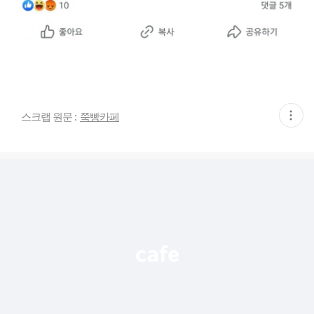
현
스크랩 원문 :
쭉빵카페
재
게
시
글
추
가
기
능
열
기