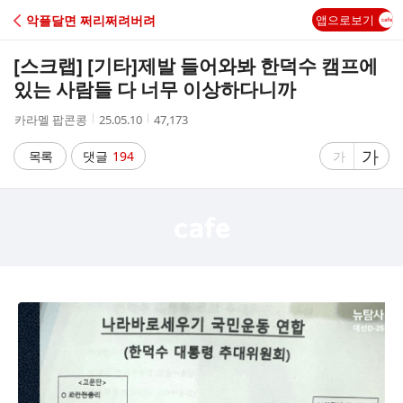
C
악플달면 쩌리쩌려버려
앱으로보기
A
[스크랩] [기타]
제발 들어와봐 한덕수 캠프에
F
있는 사람들 다 너무 이상하다니까
작
작
조
카라멜 팝콘콩
25.05.10
47,173
E
성
성
회
자
시
수
글
가
글
목록
댓글
194
가
간
자
자
크
크
기
기
크
작
게
게