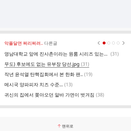
악플달면 쩌리쩌려..
다른글
현재페이지 1
2
3
4
댓
영남대학교 앞에 진사촌이라는 원룸 시리즈 있는데 뭔가 조선시대 컨셉 잘 살린 거 같고 좀 웃김ㅋㅋㅋㅋㅋㅋ
(
31
)
사
글
댓
무도) 후보에도 없는 유부장 당선.jpg
(
31
)
이
글
댓
작년 윤석열 탄핵집회에서 본 한화 팬..
(
19
)
글
댓
메시국 양파피자 치즈 수준...
(
13
)
글
댓
귀신의 집에서 쫒아오던 알바 가면이 벗겨짐
(
38
)
민
글
맨위로