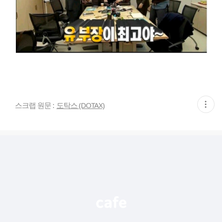
현
스크랩 원문 :
도탁스 (DOTAX)
재
게
시
글
추
가
기
능
열
기