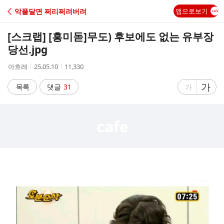
C
악플달면 쩌리쩌려버려
앱으로보기
A
[스크랩] [흥미돋]
무도) 후보에도 없는 유부장
F
당선.jpg
작
작
조
아흐레
25.05.10
11,330
E
성
성
회
자
시
수
글
가
글
목록
댓글
31
가
간
자
자
크
크
기
기
크
작
게
게