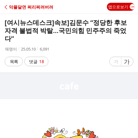
C
악플달면 쩌리쩌려버려
앱으로보기
A
[여시뉴스데스크]
속보]김문수 “정당한 후보
F
자격 불법적 박탈…국민의힘 민주주의 죽었
다”
E
작
작
조
재명이
25.05.10
6,091
성
성
회
자
시
수
글
가
글
목록
댓글
18
가
간
자
자
크
크
기
기
크
작
게
게