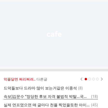
글
추
가
기
능
열
기
악플달면 쩌리쩌려..
다른글
현재페이지 1
2
3
4
댓
드덕들보다 드라마 많이 보는거같은 이종석
(
8
)
작
글
댓
속보]김문수 “정당한 후보 자격 불법적 박탈…국민의힘 민주주의 죽었다”
(
18
)
메
글
댓
실제 연프였으면 매 글마다 천플 찍었을듯한 아이브 장원영...jpg
(
45
)
귀