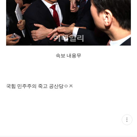
속보 내용무
국힘 민주주의 죽고 공산당ㅇㅈ
현
재
게
시