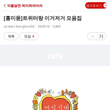
C
악플달면 쩌리쩌려버려
앱으로보기
A
[흥미돋]
트위터랑 이거저거 모음집
F
작
작
조
so wat i dun giva shit
25.05.10
5,963
성
성
회
E
자
시
수
글
가
글
목록
댓글
4
가
간
자
자
크
크
기
기
크
작
게
게