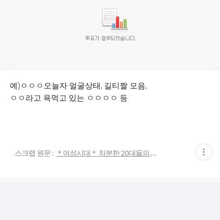
예)ㅇㅇㅇ오늘자 얼굴상태, 길티짤 모음,
ㅇㅇ라고 욕먹고 있는 ㅇㅇㅇㅇ 등
현
스크랩 원문 :
＊여성시대＊ 차분한 20대들의 알흠다운 공간
재
게
시
글
추
가
기
능
열