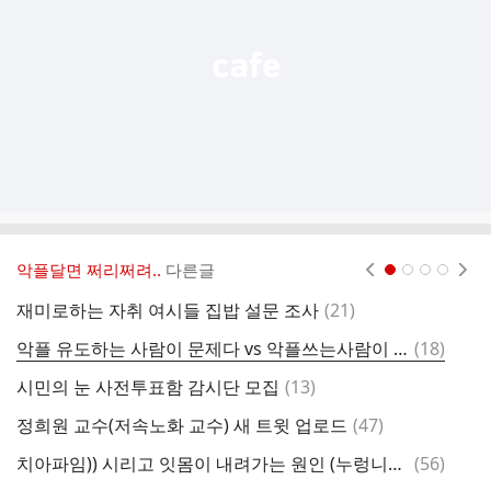
기
악플달면 쩌리쩌려..
다른글
현재페이지 1
2
3
4
댓
재미로하는 자취 여시들 집밥 설문 조사
(
21
)
글
댓
악플 유도하는 사람이 문제다 vs 악플쓰는사람이 문제다
(
18
)
본
글
댓
시민의 눈 사전투표함 감시단 모집
(
13
)
글
댓
정희원 교수(저속노화 교수) 새 트윗 업로드
(
47
)
국
글
댓
치아파임)) 시리고 잇몸이 내려가는 원인 (누렁니주의, 약혐주의)
(
56
)
글