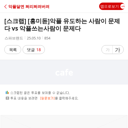
C
악플달면 쩌리쩌려버려
앱으로보기
A
[스크랩] [흥미돋]
악플 유도하는 사람이 문제
F
다 vs 악플쓰는사람이 문제다
작
작
조
스파브랜드
25.05.10
854
E
성
성
회
자
시
수
글
가
글
목록
댓글
18
가
간
자
자
크
크
기
기
크
작
게
게