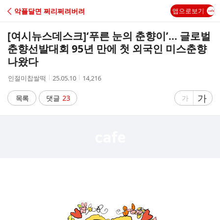
C
악플달면 쩌리쩌려버려
앱으로보기
A
[여시뉴스데스크]
‘푸른 눈의 춘향이’… 글로벌
F
춘향선발대회 95년 만에 첫 외국인 미스춘향
나왔다
E
작
작
조
인절미찹쌀떡
25.05.10
14,216
성
성
회
자
시
수
글
가
글
목록
댓글
23
가
간
자
자
크
크
기
기
크
작
게
게