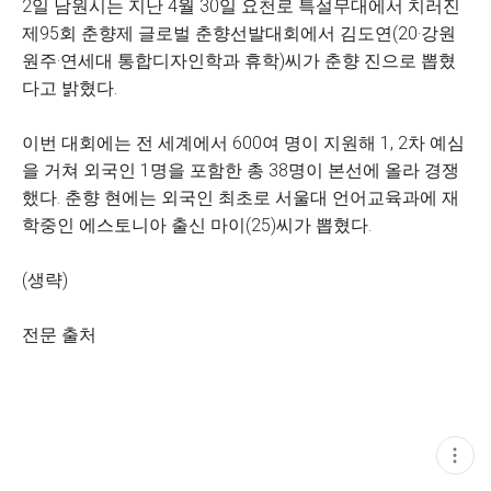
2일 남원시는 지난 4월 30일 요천로 특설무대에서 치러진
제95회 춘향제 글로벌 춘향선발대회에서 김도연(20·강원
원주·연세대 통합디자인학과 휴학)씨가 춘향 진으로 뽑혔
다고 밝혔다.
이번 대회에는 전 세계에서 600여 명이 지원해 1, 2차 예심
을 거쳐 외국인 1명을 포함한 총 38명이 본선에 올라 경쟁
했다. 춘향 현에는 외국인 최초로 서울대 언어교육과에 재
학중인 에스토니아 출신 마이(25)씨가 뽑혔다.
(생략)
전문 출처
현
재
게