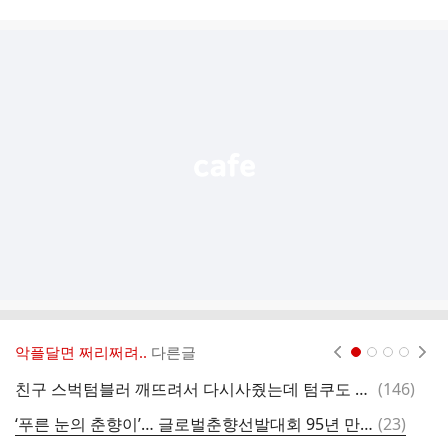
시
글
추
가
기
능
열
기
악플달면 쩌리쩌려..
다른글
현재페이지 1
2
3
4
댓
친구 스벅텀블러 깨뜨려서 다시사줬는데 텀쿠도 같이 줘야됨?
(
146
)
글
댓
‘푸른 눈의 춘향이’… 글로벌춘향선발대회 95년 만에 첫 외국인 미스춘향 나왔다
(
23
)
엑
글