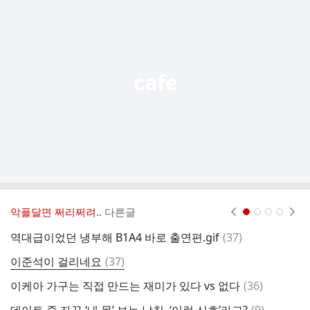
가
기
능
열
기
악플달면 쩌리쩌려..
다른글
현재페이지 1
2
3
4
댓
역대급이었던 냉부해 B1A4 바로 출연편.gif
(
37
)
내
글
댓
이준석이 걸리네요
(
37
)
[
글
댓
이케아 가구는 직접 만드는 재미가 있다 vs 없다
(
36
)
천
글
댓