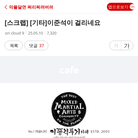
C
악플달면 쩌리쩌려버려
앱으로보기
A
[스크랩] [기타]
이준석이 걸리네요
F
작
작
조
on cloud 9
25.05.10
7,320
성
성
회
E
자
시
수
글
가
글
목록
댓글
37
가
간
자
자
크
크
기
기
크
작
게
게