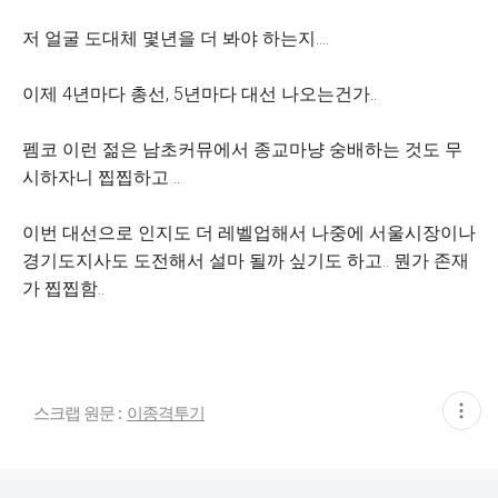
저 얼굴 도대체 몇년을 더 봐야 하는지....
이제 4년마다 총선, 5년마다 대선 나오는건가..
펨코 이런 젊은 남초커뮤에서 종교마냥 숭배하는 것도 무
시하자니 찝찝하고 ..
이번 대선으로 인지도 더 레벨업해서 나중에 서울시장이나
경기도지사도 도전해서 설마 될까 싶기도 하고.. 뭔가 존재
가 찝찝함..
현
스크랩 원문 :
이종격투기
재
게
시
글
추