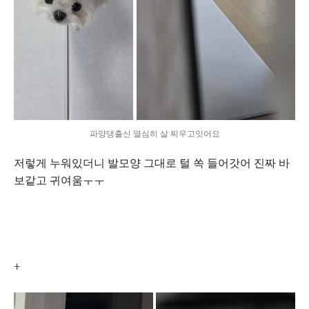
파양댕출신 열심히 살 찌우고잇어요
저렇게 누워있더니 발모양 그대로 털 쏙 들어갓어 진짜 바
보같고 귀여움ㅜㅜ
+