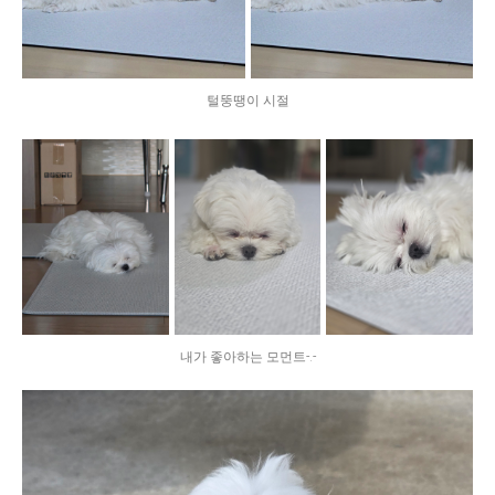
털뚱땡이 시절
내가 좋아하는 모먼트-.-