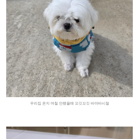
우리집 온지 며칠 안됐을때 꼬깃꼬깃 바야바시절