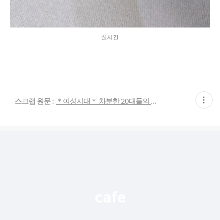
실시간
현
스크랩 원문 :
＊여성시대＊ 차분한 20대들의 알흠다운 공간
재
게
시
글
추
가
기
능
열
기