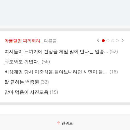
악플달면 쩌리쩌려..
다른글
현재페이지 1
2
3
4
댓
여시들이 느끼기에 진상을 제일 많이 만나는 업종은?
(
52
)
글
댓
봐도봐도 귀엽다..
(
56
)
중
글
댓
비상계엄 당시 이준석을 들여보내려던 시민이 들은 말
(
18
)
미
글
댓
잘 긁히는 백종원
(
32
)
구
글
댓
맘마 먹음이 사진모음
(
19
)
음
글
맨위로