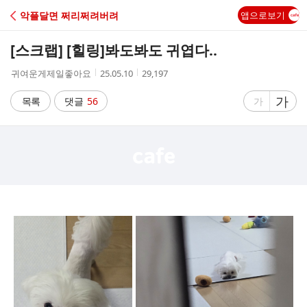
C
악플달면 쩌리쩌려버려
앱으로보기
A
[스크랩] [힐링]
봐도봐도 귀엽다..
F
작
작
조
귀여운게제일좋아요
25.05.10
29,197
성
성
회
E
자
시
수
글
가
글
목록
댓글
56
가
간
자
자
크
크
기
기
크
작
게
게