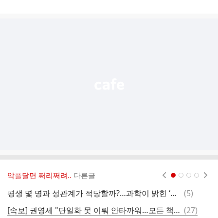
게
시
글
추
가
기
능
열
기
악플달면 쩌리쩌려..
다른글
현재페이지 1
2
3
4
댓
평생 몇 명과 성관계가 적당할까?…과학이 밝힌 ‘황금 숫자’
(
5
)
식
글
댓
[속보] 권영세 "단일화 못 이뤄 안타까워…모든 책임 지고 물러나겠다"
(
27
)