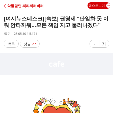
C
악플달면 쩌리쩌려버려
앱으로보기
A
[여시뉴스데스크]
[속보] 권영세 "단일화 못 이
F
뤄 안타까워…모든 책임 지고 물러나겠다"
작
작
조
악귀
25.05.10
5,171
E
성
성
회
자
시
수
글
가
글
목록
댓글
27
가
간
자
자
크
크
기
기
크
작
게
게