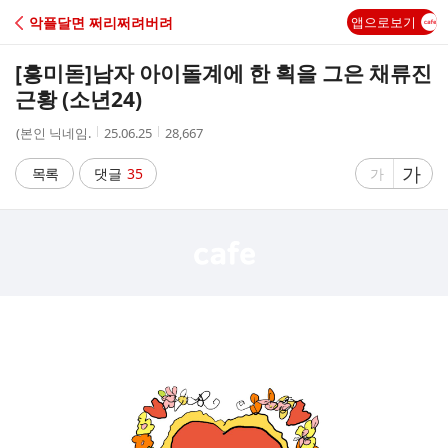
C
악플달면 쩌리쩌려버려
앱으로보기
A
[흥미돋]
남자 아이돌계에 한 획을 그은 채류진
F
근황 (소년24)
작
작
조
(본인 닉네임.
25.06.25
28,667
E
성
성
회
자
시
수
글
가
글
목록
댓글
35
가
간
자
자
크
크
기
기
크
작
게
게