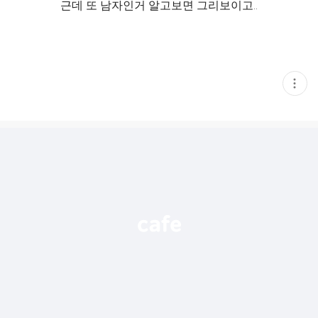
근데 또 남자인거 알고보면 그리보이고..
현
재
게
시
글
추
가
기
능
열
기