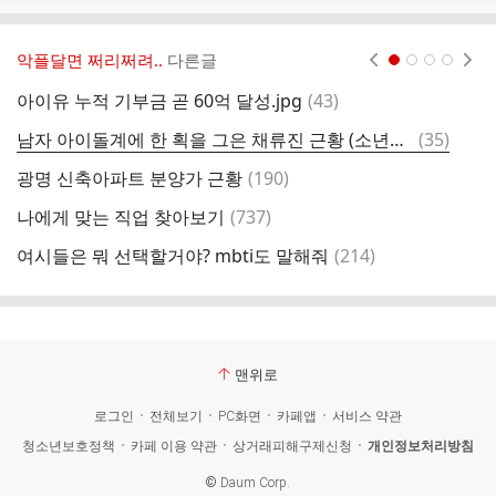
악플달면 쩌리쩌려..
다른글
현재페이지 1
2
3
4
댓
아이유 누적 기부금 곧 60억 달성.jpg
(
43
)
9
글
댓
남자 아이돌계에 한 획을 그은 채류진 근황 (소년24)
(
35
)
글
댓
광명 신축아파트 분양가 근황
(
190
)
글
댓
나에게 맞는 직업 찾아보기
(
737
)
글
댓
여시들은 뭐 선택할거야? mbti도 말해줘
(
214
)
글
맨위로
로그인
전체보기
PC화면
카페앱
서비스 약관
청소년보호정책
카페 이용 약관
상거래피해구제신청
개인정보처리방침
©
Daum Corp.