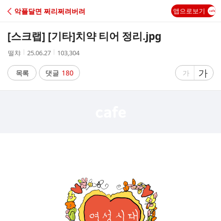
C
악플달면 쩌리쩌려버려
앱으로보기
A
[스크랩] [기타]
치약 티어 정리.jpg
F
작
작
조
떨챠
25.06.27
103,304
성
성
회
E
자
시
수
글
가
글
목록
댓글
180
가
간
자
자
크
크
기
기
크
작
게
게