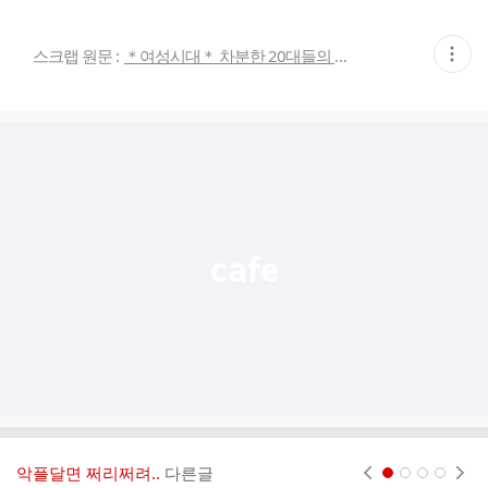
현
스크랩 원문 :
＊여성시대＊ 차분한 20대들의 알흠다운 공간
재
게
시
글
추
가
기
능
열
기
악플달면 쩌리쩌려..
다른글
현재페이지 1
2
3
4