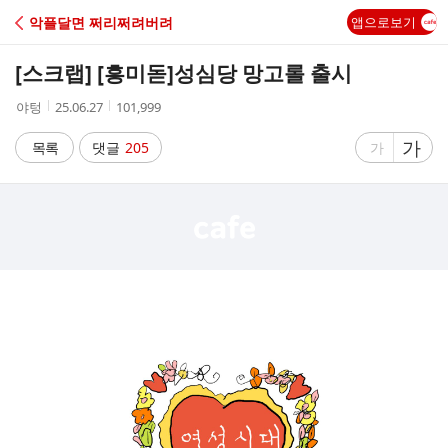
C
악플달면 쩌리쩌려버려
앱으로보기
A
[스크랩] [흥미돋]
성심당 망고롤 출시
F
작
작
조
야텅
25.06.27
101,999
성
성
회
E
자
시
수
글
가
글
목록
댓글
205
가
간
자
자
크
크
기
기
크
작
게
게