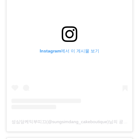
Instagram에서 이 게시물 보기
성심당케익부띠끄(@sungsimdang_cakeboutique)님의 공유 게시물