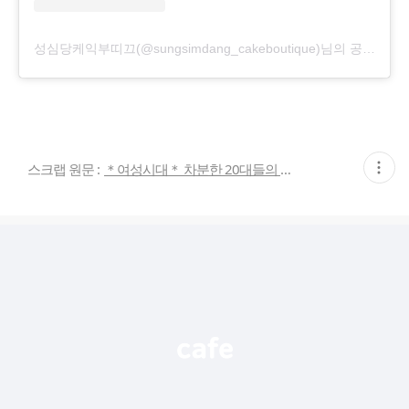
성심당케익부띠끄(@sungsimdang_cakeboutique)님의 공유 게시물
현
스크랩 원문 :
＊여성시대＊ 차분한 20대들의 알흠다운 공간
재
게
시
글
추
가
기
능
열
기