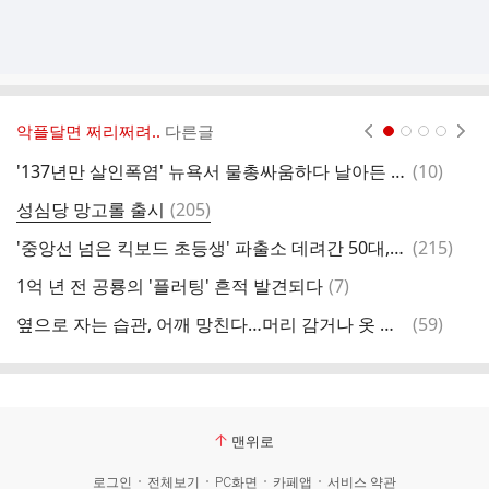
악플달면 쩌리쩌려..
다른글
현재페이지 1
2
3
4
댓
'137년만 살인폭염' 뉴욕서 물총싸움하다 날아든 실탄…10대 가족의 비극
(
10
)
근
글
댓
성심당 망고롤 출시
(
205
)
대
글
댓
'중앙선 넘은 킥보드 초등생' 파출소 데려간 50대, 아동학대 벌금형
(
215
)
글
댓
1억 년 전 공룡의 '플러팅' 흔적 발견되다
(
7
)
글
댓
옆으로 자는 습관, 어깨 망친다…머리 감거나 옷 입기 어려워져
(
59
)
오
글
맨위로
로그인
전체보기
PC화면
카페앱
서비스 약관