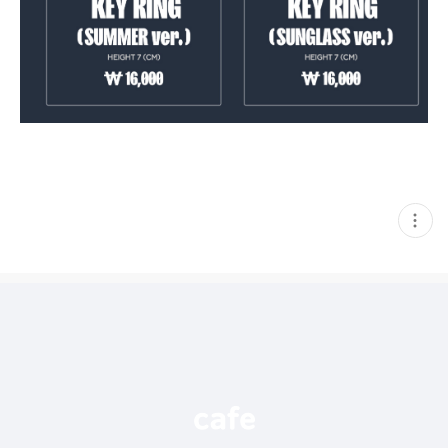
현
재
게
시
글
추
가
기
능
열
기