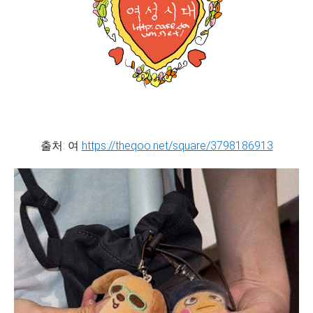
출처: 여
https://theqoo.net/square/3798186913