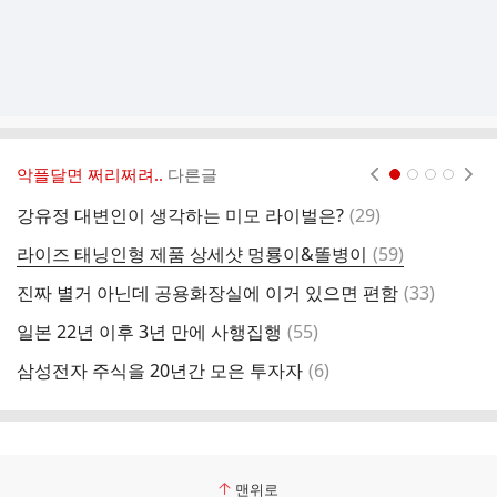
악플달면 쩌리쩌려..
다른글
현재페이지 1
2
3
4
댓
강유정 대변인이 생각하는 미모 라이벌은?
(
29
)
글
댓
라이즈 태닝인형 제품 상세샷 멍룡이&똘병이
(
59
)
글
댓
진짜 별거 아닌데 공용화장실에 이거 있으면 편함
(
33
)
누
글
댓
일본 22년 이후 3년 만에 사행집행
(
55
)
글
댓
삼성전자 주식을 20년간 모은 투자자
(
6
)
K
글
맨위로