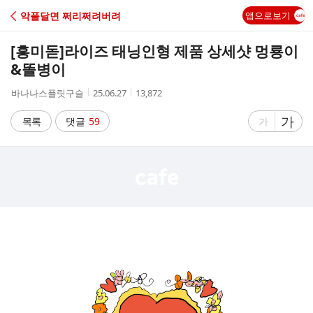
C
악플달면 쩌리쩌려버려
앱으로보기
A
[흥미돋]
라이즈 태닝인형 제품 상세샷 멍룡이
F
&똘병이
작
작
조
바나나스플릿구슬
25.06.27
13,872
E
성
성
회
자
시
수
글
가
글
목록
댓글
59
가
간
자
자
크
크
기
기
크
작
게
게