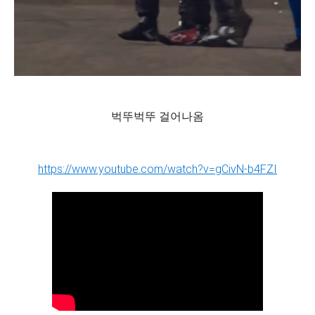
벅뚜벅뚜 걸어나옴
https://www.youtube.com/watch?v=gCivN-b4FZI