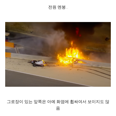
전원 멘붕...
그로장이 있는 앞쪽은 아예 화염에 휩싸여서 보이지도 않
음