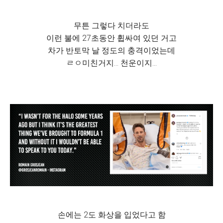
무튼 그렇다 치더라도
이런 불에 27초동안 휩싸여 있던 거고
차가 반토막 날 정도의 충격이었는데
ㄹㅇ미친거지... 천운이지...
손에는 2도 화상을 입었다고 함