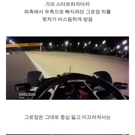
거의 스타트하자마자
좌측에서 우측으로 빠지려던 그로장 차를
뒷차가 비스듬하게 받음
그로장은 그대로 중심 잃고 미끄러져서는