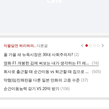
악플달면 쩌리쩌려..
다른글
현재페이지 1
2
3
4
댓
올 가을 새 뉴욕시장은 30대 사회주의자?
(
2
)
들
글
댓
영화 F1 개봉한 김에 써보는 내가 생각하는 F1 레전드 장면
(
16
)
류
글
댓
회사로 출근할 때 순간이동 vs 퇴근할 때 집으로 순간이동
(
505
)
글
댓
약혐)임진왜란을 다룬 일본 만화의 고증 수준
(
37
)
패
글
댓
순간이동능력 갖기 VS 20억 받기
(
106
)
글