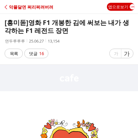
C
악플달면 쩌리쩌려버려
앱으로보기
A
[흥미돋]
영화 F1 개봉한 김에 써보는 내가 생
F
각하는 F1 레전드 장면
작
작
조
연두루루루
25.06.27
13,154
E
성
성
회
자
시
수
글
가
글
목록
댓글
16
가
간
자
자
크
크
기
기
크
작
게
게