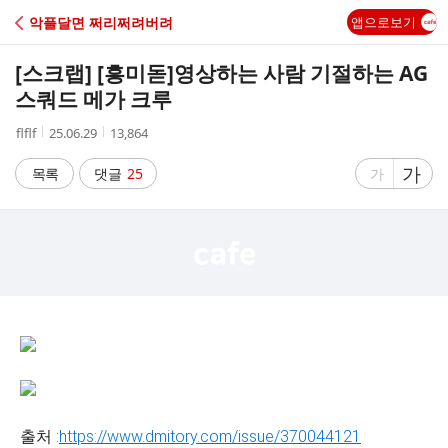
C
악플달면 쩌리쩌려버려
앱으로보기
A
[스크랩] [흥미돋]
영상하는 사람 기절하는 AG
F
스쿼드 메가 크루
작
작
조
flflf
25.06.29
13,864
E
성
성
회
자
시
수
글
가
글
목록
댓글
25
가
간
자
자
크
크
기
기
크
작
게
게
출처 :
https://www.dmitory.com/issue/370044121