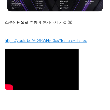
소수인원으로 ㅈ뺑이 친거라서 기절 (n)
https://youtu.be/ACBRWNyL0xs?feature=shared