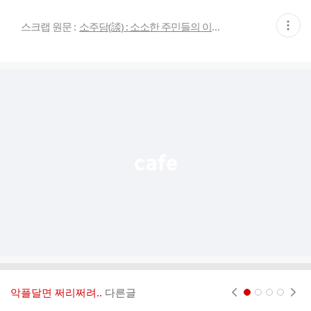
현
스크랩 원문 :
소주담(談) : 소소한 주민들의 이야기
재
게
시
글
추
가
기
능
열
기
악플달면 쩌리쩌려..
다른글
현재페이지 1
2
3
4