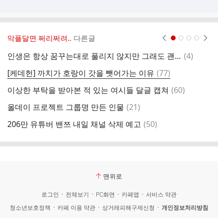
악플달면 쩌리쩌려..
다른글
현재페이지 1
2
3
4
댓
인생은 항상 꿈꾸는대로 풀리지 않지만 그래도 괜찮다.gif
(
4
)
옷
글
댓
[케데헌] 까치가 호랑이 갓을 뺏어가는 이유
(
77
)
글
댓
이상한 부탁을 받아본 적 있는 여시들 달글 캡쳐
(
60
)
나
글
댓
올데이 프로젝트 그룹명 만든 인물
(
21
)
당
글
댓
206만 유튜버 밴쯔 내일 채널 삭제 예고
(
50
)
글
맨위로
로그인
전체보기
PC화면
카페앱
서비스 약관
청소년보호정책
카페 이용 약관
상거래피해구제신청
개인정보처리방침