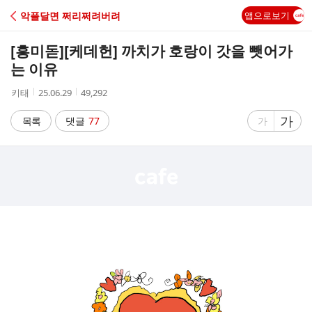
C
악플달면 쩌리쩌려버려
앱으로보기
A
[흥미돋]
[케데헌] 까치가 호랑이 갓을 뺏어가
F
는 이유
작
작
조
키태
25.06.29
49,292
E
성
성
회
자
시
수
글
가
글
목록
댓글
77
가
간
자
자
크
크
기
기
크
작
게
게