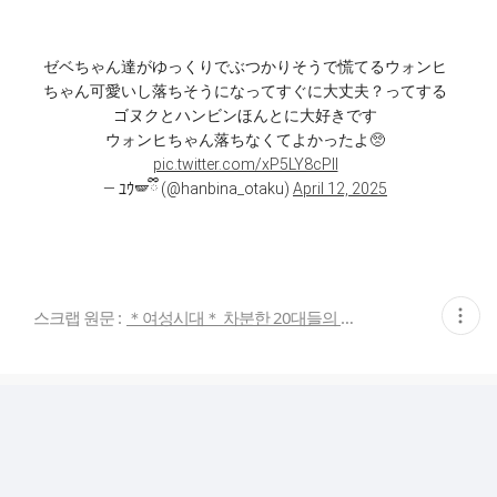
ゼベちゃん達がゆっくりでぶつかりそうで慌てるウォンヒ
ちゃん可愛いし落ちそうになってすぐに大丈夫？ってする
ゴヌクとハンビンほんとに大好きです
ウォンヒちゃん落ちなくてよかったよ🥺
pic.twitter.com/xP5LY8cPlI
— ﾕｳ🪽ྀི (@hanbina_otaku)
April 12, 2025
현
스크랩 원문 :
＊여성시대＊ 차분한 20대들의 알흠다운 공간
재
게
시
글
추
가
기
능
열
기