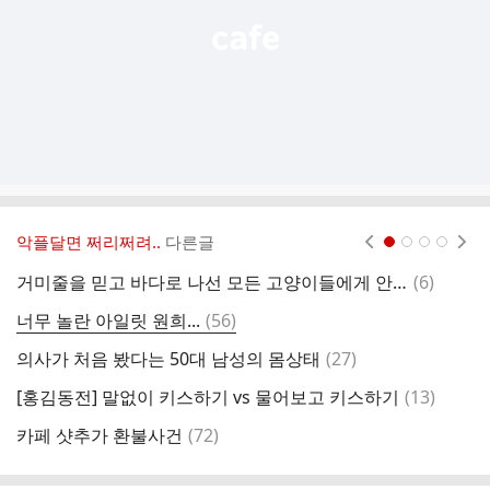
악플달면 쩌리쩌려..
다른글
현재페이지 1
2
3
4
댓
거미줄을 믿고 바다로 나선 모든 고양이들에게 안부 전합니다.
(
6
)
글
댓
너무 놀란 아일릿 원희...
(
56
)
트
글
댓
의사가 처음 봤다는 50대 남성의 몸상태
(
27
)
트
글
댓
[홍김동전] 말없이 키스하기 vs 물어보고 키스하기
(
13
)
지
글
댓
카페 샷추가 환불사건
(
72
)
느
글