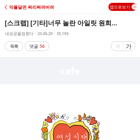
C
악플달면 쩌리쩌려버려
앱으로보기
A
[스크랩] [기타]
너무 놀란 아일릿 원희...
F
작
작
조
내성공을점쳤다
25.06.29
35,193
성
성
회
E
자
시
수
글
가
글
목록
댓글
56
가
간
자
자
크
크
기
기
크
작
게
게