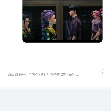
현
스크랩 원문 :
＊여성시대＊ 차분한 20대들의 알흠다운 공간
재
게
시
글
추
가
기
능
열
기