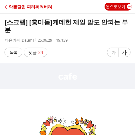
C
악플달면 쩌리쩌려버려
앱으로보기
A
[스크랩] [흥미돋]
케데헌 제일 말도 안되는 부
F
분
작
작
조
다음카페[Daum]
25.06.29
19,139
E
성
성
회
자
시
수
글
가
글
목록
댓글
24
가
간
자
자
크
크
기
기
크
작
게
게