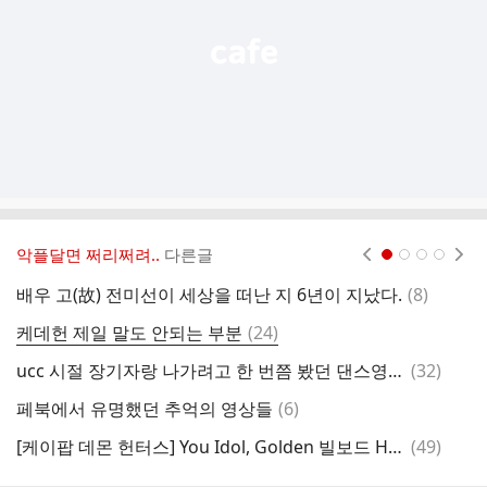
악플달면 쩌리쩌려..
다른글
현재페이지 1
2
3
4
댓
배우 고(故) 전미선이 세상을 떠난 지 6년이 지났다.
(
8
)
[
글
댓
케데헌 제일 말도 안되는 부분
(
24
)
글
댓
ucc 시절 장기자랑 나가려고 한 번쯤 봤던 댄스영상들
(
32
)
아
글
댓
페북에서 유명했던 추억의 영상들
(
6
)
일
글
댓
[케이팝 데몬 헌터스] You Idol, Golden 빌보드 HOT100 진입 예측
(
49
)
글