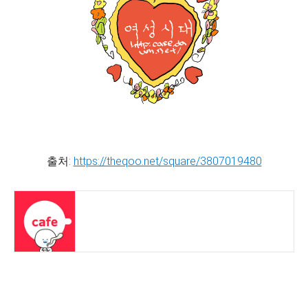
출처:
https://theqoo.net/square/3807019480