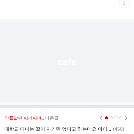
현
재
게
시
글
추
가
기
능
열
기
악플달면 쩌리쩌려..
다른글
현재페이지 1
2
3
4
댓
대학교 다니는 딸이 자기만 없다고 하는데요 아이패드요
(
450
)