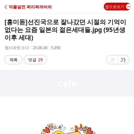
C
악플달면 쩌리쩌려버려
앱으로보기
A
[흥미돋]
선진국으로 잘나갔던 시절의 기억이
F
없다는 요즘 일본의 젊은세대들.jpg (95년생
이후 세대)
E
작
작
조
청사과맛 소다
25.06.30
5,350
성
성
회
자
시
수
글
가
글
목록
댓글
29
가
간
자
자
크
크
기
기
크
작
게
게