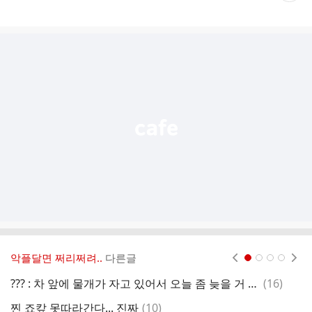
게
시
글
추
가
기
능
열
기
악플달면 쩌리쩌려..
다른글
현재페이지 1
2
3
4
댓
??? : 차 앞에 물개가 자고 있어서 오늘 좀 늦을 거 같아요
(
16
)
글
댓
찐 죠캎 못따라간다... 진짜
(
10
)