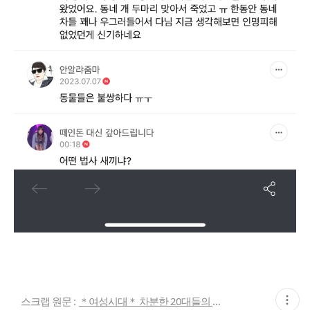
현
스크랩 원문 :
＊여성시대＊ 차분한 20대들의 알흠다운 공간
재