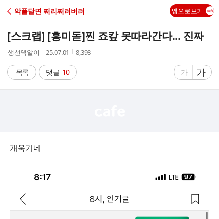
C
악플달면 쩌리쩌려버려
앱으로보기
A
[스크랩] [흥미돋]
찐 죠캎 못따라간다... 진짜
F
작
작
조
생선댁알이
25.07.01
8,398
성
성
회
E
자
시
수
글
가
글
목록
댓글
10
가
간
자
자
크
크
기
기
크
작
게
게
개욱기네