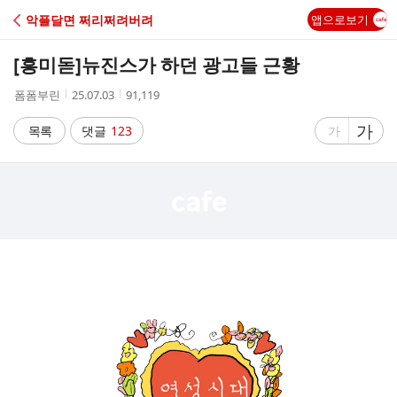
C
악플달면 쩌리쩌려버려
앱으로보기
A
[흥미돋]
뉴진스가 하던 광고들 근황
F
작
작
조
폼폼부린
25.07.03
91,119
성
성
회
E
자
시
수
글
가
글
목록
댓글
123
가
간
자
자
크
크
기
기
크
작
게
게