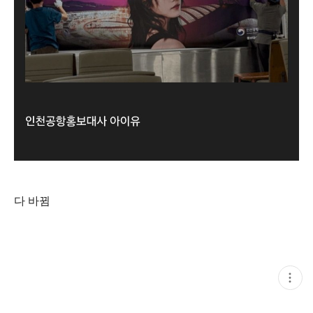
다 바뀜
현
재
게
시