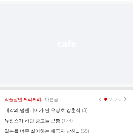
글
추
가
기
능
열
기
악플달면 쩌리쩌려..
다른글
현재페이지 1
2
3
4
댓
내각의 덤앤더머가 된 우상호 강훈식
(
3
)
글
댓
뉴진스가 하던 광고들 근황
(
123
)
코
글
댓
일본을 너무 싫어하는 애국자 남친...
(
59
)
9