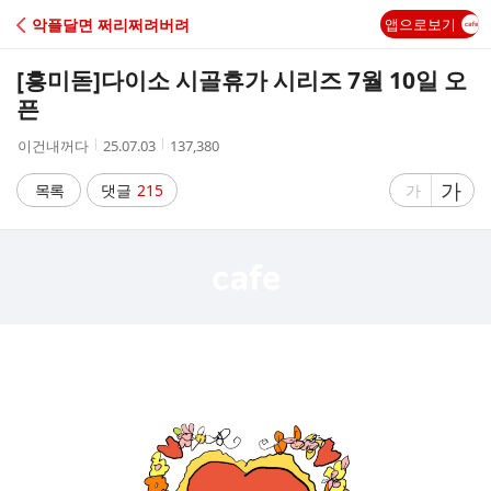
C
악플달면 쩌리쩌려버려
앱으로보기
A
[흥미돋]
다이소 시골휴가 시리즈 7월 10일 오
F
픈
작
작
조
이건내꺼다
25.07.03
137,380
E
성
성
회
자
시
수
글
가
글
목록
댓글
215
가
간
자
자
크
크
기
기
크
작
게
게