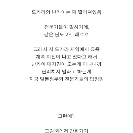
도카라와 난카이는 꽤 떨어져있음
전문가들이 말하기에,
같은 판도 아니래ㅇㅇ
그래서 저 도카라 지역에서 요즘
계속 지진이 나고 있다고 해서
난카이 대지진이 오는게 아니니까
난리치지 말라고 하는게
지금 일본정부와 전문가들의 입장임
그런데?!
그럼 왜? 저 만화가가