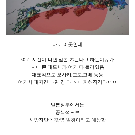
바로 이곳인데
여기 지진이 나면 일본 ㅈ된다고 하는이유가
ㅈㄴ 큰 대도시가 여기 다 몰려있음
대표적으로 오사카,교토,고베 등등
여기서 대지진 나면 걍 다 ㅈㄴ 피해직격타ㅇㅇ
일본정부에서는
공식적으로
사망자만 30만명 일것이라고 예상함