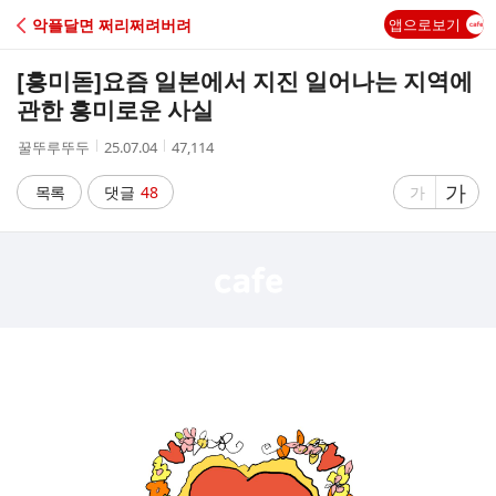
C
악플달면 쩌리쩌려버려
앱으로보기
A
[흥미돋]
요즘 일본에서 지진 일어나는 지역에
F
관한 흥미로운 사실
작
작
조
꿀뚜루뚜두
25.07.04
47,114
E
성
성
회
자
시
수
글
가
글
목록
댓글
48
가
간
자
자
크
크
기
기
크
작
게
게