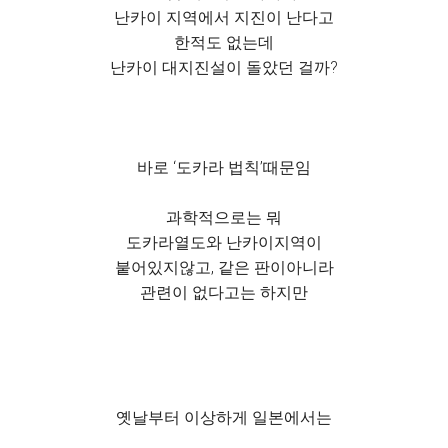
난카이 지역에서 지진이 난다고
한적도 없는데
난카이 대지진설이 돌았던 걸까?
바로 ‘도카라 법칙’때문임
과학적으로는 뭐
도카라열도와 난카이지역이
붙어있지않고, 같은 판이아니라
관련이 없다고는 하지만
옛날부터 이상하게 일본에서는