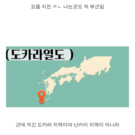
요즘 지진 ㅈㄴ 나는곳도 저 부근임
근데 저긴 도카라 지역이야 난카이 지역이 아니라