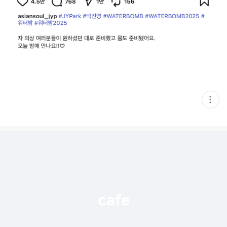
현
재
게
시
글
추
가
기
능
열
기