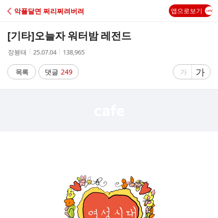
C
악플달면 쩌리쩌려버려
앱으로보기
A
[기타]
오늘자 워터밤 레전드
F
작
작
조
장븅태
25.07.04
138,965
성
성
회
E
자
시
수
글
가
글
목록
댓글
249
가
간
자
자
크
크
기
기
크
작
게
게