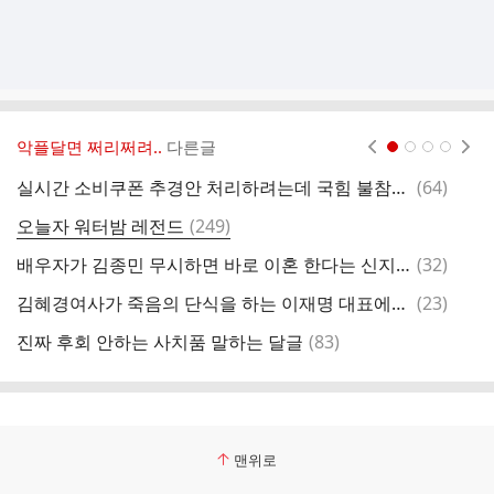
악플달면 쩌리쩌려..
다른글
현재페이지 1
2
3
4
댓
실시간 소비쿠폰 추경안 처리하려는데 국힘 불참으로 민주당 의원들 무한 대기중
(
64
)
[
글
댓
오늘자 워터밤 레전드
(
249
)
살
글
댓
배우자가 김종민 무시하면 바로 이혼 한다는 신지.jpg
(
32
)
글
댓
김혜경여사가 죽음의 단식을 하는 이재명 대표에게 보인 반응은?
(
23
)
술
글
댓
진짜 후회 안하는 사치품 말하는 달글
(
83
)
글
맨위로