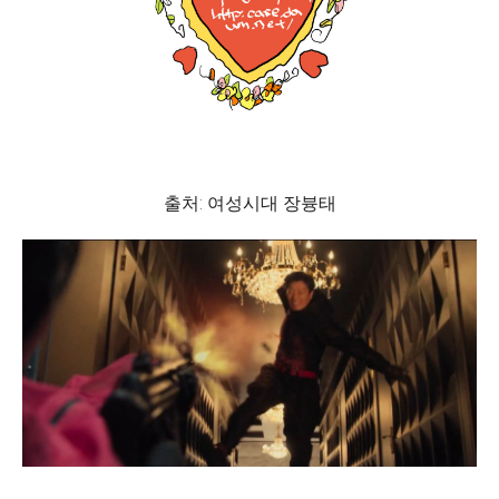
출처: 여성시대 장븅태