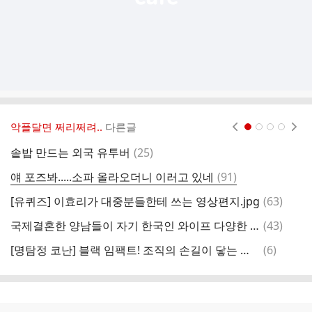
악플달면 쩌리쩌려..
다른글
현재페이지 1
2
3
4
댓
솥밥 만드는 외국 유투버
(
25
)
고
글
댓
얘 포즈봐.....소파 올라오더니 이러고 있네
(
91
)
똥
글
댓
[유퀴즈] 이효리가 대중분들한테 쓰는 영상편지.jpg
(
63
)
글
댓
국제결혼한 양남들이 자기 한국인 와이프 다양한 방법으로 괴롭히지않나
(
43
)
떡
글
댓
[명탐정 코난] 블랙 임팩트! 조직의 손길이 닿는 순간 (4부) - 完 -
(
6
)
글