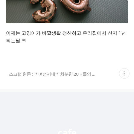
어제는 고양이가 바깥생활 청산하고 우리집에서 산지 1년
되는날 ㅋ
현
스크랩 원문 :
＊여성시대＊ 차분한 20대들의 알흠다운 공간
재
게
시
글
추
가
기
능
열
기