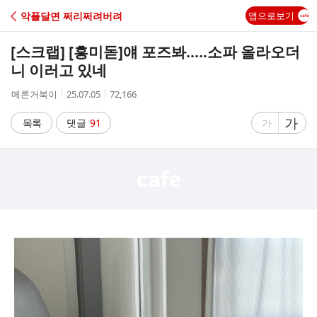
C
악플달면 쩌리쩌려버려
앱으로보기
A
[스크랩] [흥미돋]
얘 포즈봐.....소파 올라오더
F
니 이러고 있네
작
작
조
메론거북이
25.07.05
72,166
E
성
성
회
자
시
수
글
가
글
목록
댓글
91
가
간
자
자
크
크
기
기
크
작
게
게