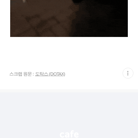
현
스크랩 원문 :
도탁스 (DOTAX)
재
게
시
글
추
가
기
능
열
기