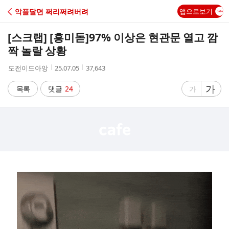
C
악플달면 쩌리쩌려버려
앱으로보기
A
[스크랩] [흥미돋]
97% 이상은 현관문 열고 깜
F
짝 놀랄 상황
작
작
조
도전이드아앙
25.07.05
37,643
E
성
성
회
자
시
수
글
가
글
목록
댓글
24
가
간
자
자
크
크
기
기
크
작
게
게