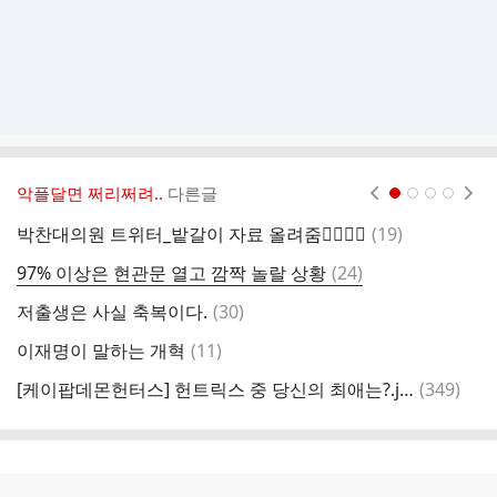
악플달면 쩌리쩌려..
다른글
현재페이지 1
2
3
4
댓
박찬대의원 트위터_밭갈이 자료 올려줌👍🏻👍🏻
(
19
)
글
댓
97% 이상은 현관문 열고 깜짝 놀랄 상황
(
24
)
글
댓
저출생은 사실 축복이다.
(
30
)
동
글
댓
이재명이 말하는 개혁
(
11
)
글
댓
[케이팝데몬헌터스] 헌트릭스 중 당신의 최애는?.jpg
(
349
)
글