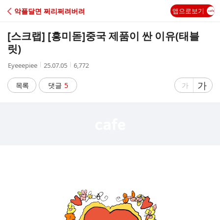
C
악플달면 쩌리쩌려버려
앱으로보기
A
[스크랩] [흥미돋]
중국 제품이 싼 이유(태블
F
릿)
작
작
조
Eyeeepiee
25.07.05
6,772
E
성
성
회
자
시
수
글
가
글
목록
댓글
5
가
간
자
자
크
크
기
기
크
작
게
게