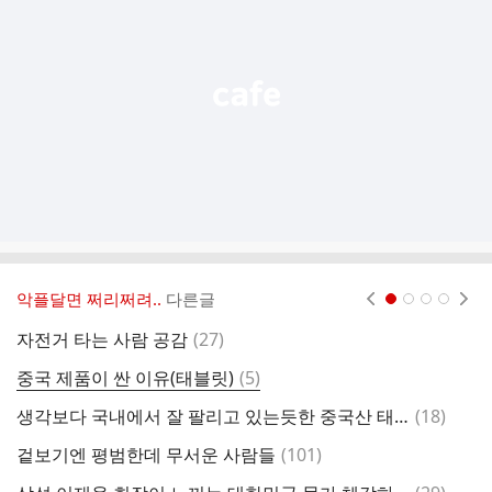
능
열
기
악플달면 쩌리쩌려..
다른글
현재페이지 1
2
3
4
댓
자전거 타는 사람 공감
(
27
)
준
글
댓
중국 제품이 싼 이유(태블릿)
(
5
)
2
글
댓
생각보다 국내에서 잘 팔리고 있는듯한 중국산 태블릿.jpg
(
18
)
글
댓
겉보기엔 평범한데 무서운 사람들
(
101
)
글