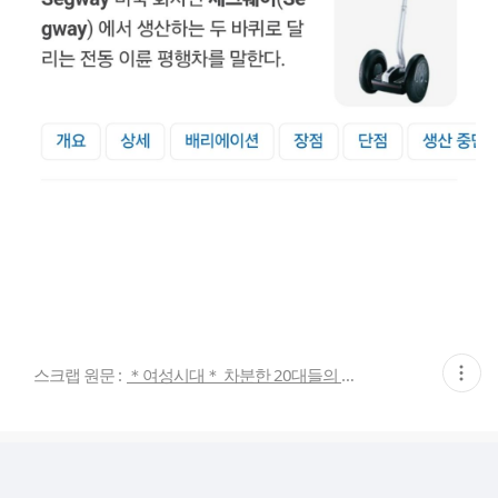
현
스크랩 원문 :
＊여성시대＊ 차분한 20대들의 알흠다운 공간
재
게
시
글
추
가
기