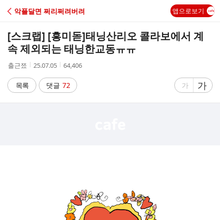
C
악플달면 쩌리쩌려버려
앱으로보기
A
[스크랩] [흥미돋]
태닝산리오 콜라보에서 계
F
속 제외되는 태닝한교동ㅠㅠ
작
작
조
출근쬬
25.07.05
64,406
E
성
성
회
자
시
수
글
가
글
목록
댓글
72
가
간
자
자
크
크
기
기
크
작
게
게