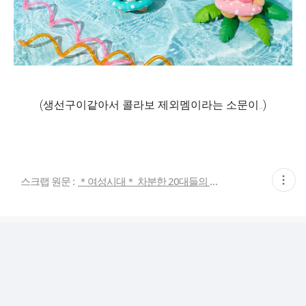
(생선구이같아서 콜라보 제외멤이라는 소문이..)
현
스크랩 원문 :
＊여성시대＊ 차분한 20대들의 알흠다운 공간
재
게
시
글
추
가
기
능
열
기