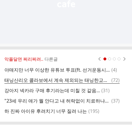
악플달면 쩌리쩌려..
다른글
현재페이지 1
2
3
4
댓
야매지만 너무 이상한 유튜브 투표(ft. 선거운동시 홍보자료로 이용할시 선거법에 위반성이 있는가)
(
4
)
글
댓
태닝산리오 콜라보에서 계속 제외되는 태닝한교동ㅠㅠ
(
72
)
글
댓
강아지 넥카라 구매 후기라는데 미칠 것 같음...
(
31
)
글
댓
"23세 우리 애가 뭘 안다고 내 허락없이 치료하냐" 母子 치과 난동
(
37
)
글
댓
하 진짜 아이유 후려치기 너무 질려 나는
(
195
)
Z
글