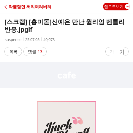
C
악플달면 쩌리쩌려버려
앱으로보기
A
[스크랩] [흥미돋]
신예은 만난 윌리엄 벤틀리
F
반응.jpgif
작
작
조
suspense
25.07.05
40,073
E
성
성
회
자
시
수
글
가
글
목록
댓글
13
가
간
자
자
크
크
기
기
크
작
게
게