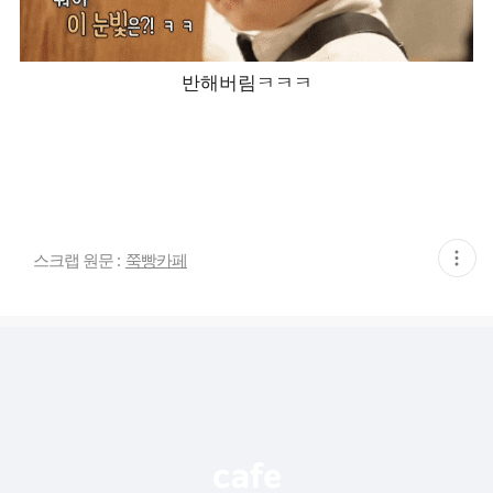
반해버림ㅋㅋㅋ
현
스크랩 원문 :
쭉빵카페
재
게
시
글
추
가
기
능
열
기