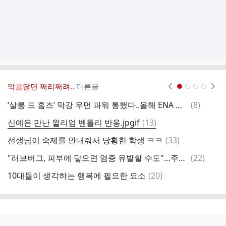
악플달면 쩌리쩌려..
다른글
현재페이지 1
2
3
4
댓
‘살롱 드 홈즈’ 막강 우먼 파워 통했다..올해 ENA 최고 시청률 목전
(
8
)
대
글
댓
신예은 만난 윌리엄 벤틀리 반응.jpgif
(
13
)
‘
글
댓
선생님이 숙제를 안내줘서 당황한 학생 ㅋㅋ
(
33
)
나
글
댓
"러브버그, 피부에 닿으면 염증 유발할 수도"…주의 필요하다는데
(
22
)
우
글
댓
10대들이 생각하는 행복에 필요한 요소
(
20
)
글