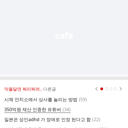
추
가
기
능
열
기
악플달면 쩌리쩌려..
다른글
현재페이지 1
2
3
4
댓
시체 안치소에서 상사를 놀리는 방법
(
59
)
글
댓
350억원 재산 인증한 유튜버
(
34
)
글
댓
일본은 성인adhd 가 장애로 인정 된다고 함
(
22
)
댕
글