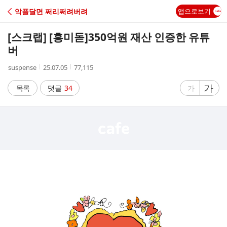
C
악플달면 쩌리쩌려버려
앱으로보기
A
[스크랩] [흥미돋]
350억원 재산 인증한 유튜
F
버
작
작
조
suspense
25.07.05
77,115
E
성
성
회
자
시
수
글
가
글
목록
댓글
34
가
간
자
자
크
크
기
기
크
작
게
게