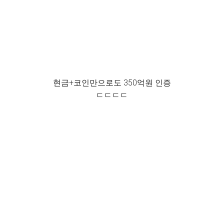
현금+코인만으로도 350억원 인증
ㄷㄷㄷㄷ