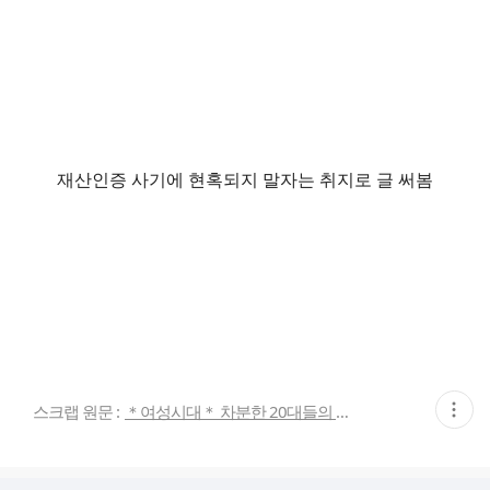
재산인증 사기에 현혹되지 말자는 취지로 글 써봄
현
스크랩 원문 :
＊여성시대＊ 차분한 20대들의 알흠다운 공간
재
게
시
글