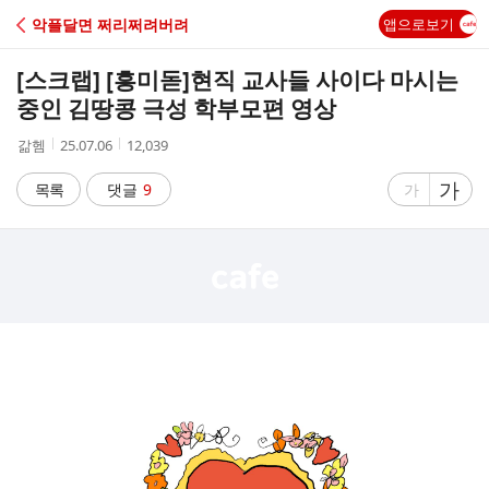
C
악플달면 쩌리쩌려버려
앱으로보기
A
[스크랩] [흥미돋]
현직 교사들 사이다 마시는
F
중인 김땅콩 극성 학부모편 영상
작
작
조
갊헴
25.07.06
12,039
E
성
성
회
자
시
수
글
가
글
목록
댓글
9
가
간
자
자
크
크
기
기
크
작
게
게