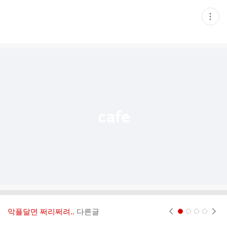
현
재
게
시
글
추
가
기
능
열
기
악플달면 쩌리쩌려..
다른글
현재페이지 1
2
3
4