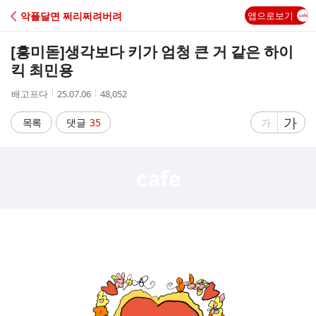
C
악플달면 쩌리쩌려버려
앱으로보기
A
[흥미돋]
생각보다 키가 엄청 큰 거 같은 하이
F
킥 최민용
작
작
조
배고프다
25.07.06
48,052
E
성
성
회
자
시
수
글
가
글
목록
댓글
35
가
간
자
자
크
크
기
기
크
작
게
게