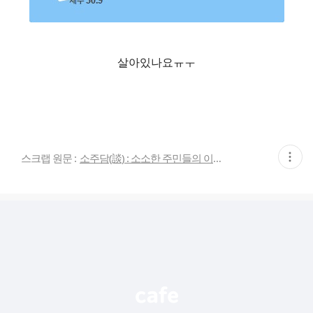
살아있나요ㅠㅜ
현
스크랩 원문 :
소주담(談) : 소소한 주민들의 이야기
재
게
시
글
추
가
기
능
열
기