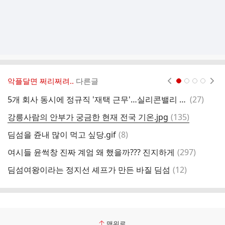
악플달면 쩌리쩌려..
다른글
현재페이지 1
2
3
4
댓
5개 회사 동시에 정규직 '재택 근무'…실리콘밸리 '발칵' 뒤집어 놓은 인도 청년
(
27
)
2
글
댓
강릉사람의 안부가 궁금한 현재 전국 기온.jpg
(
135
)
두
글
댓
딤섬을 쥰내 많이 먹고 싶당.gif
(
8
)
글
댓
여시들 윤썩창 진짜 계엄 왜 했을까??? 진지하게
(
297
)
심
글
댓
딤섬여왕이라는 정지선 셰프가 만든 바질 딤섬
(
12
)
글
맨위로