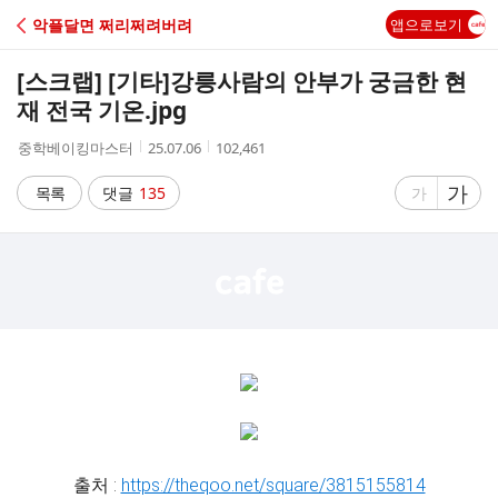
C
악플달면 쩌리쩌려버려
앱으로보기
A
[스크랩] [기타]
강릉사람의 안부가 궁금한 현
F
재 전국 기온.jpg
작
작
조
중학베이킹마스터
25.07.06
102,461
E
성
성
회
자
시
수
글
가
글
목록
댓글
135
가
간
자
자
크
크
기
기
크
작
게
게
출처 :
https://theqoo.net/square/3815155814