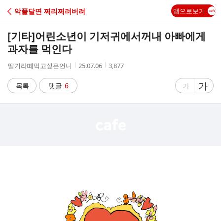
C
악플달면 쩌리쩌려버려
앱으로보기
A
[기타]
어린소년이 기저귀에서꺼내 아빠에게
F
과자를 먹인다
작
작
조
딸기라떼먹고싶은언니
25.07.06
3,877
E
성
성
회
자
시
수
글
가
글
목록
댓글
6
가
간
자
자
크
크
기
기
크
작
게
게