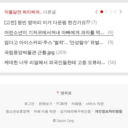
악플달면 쩌리쩌려..
다른글
현재페이지 1
2
3
4
댓
[고전] 원빈 옆머리 이거 다운펌 한건가요??
(
7
)
원
글
댓
어린소년이 기저귀에서꺼내 아빠에게 과자를 먹인다
(
6
)
글
댓
덥다고 아이스커피·주스 ‘벌컥’… ‘만성탈수’ 유발한다
(
9
)
이
글
댓
국립중앙박물관 근황.jpg
(
269
)
여
글
댓
케데헌 너무 리얼해서 외국인들한테 고증 오류라고 억까 당한 장면
(
56
)
제
글
맨위로
로그인
전체보기
PC화면
카페앱
서비스 약관
청소년보호정책
카페 이용 약관
상거래피해구제신청
개인정보처리방침
©
Daum Corp.